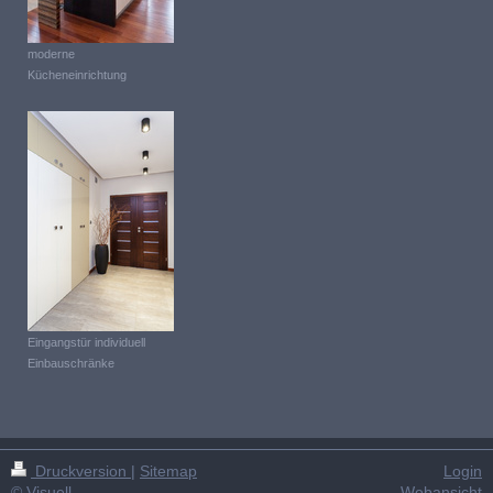
moderne
Kücheneinrichtung
Eingangstür individuell
Einbauschränke
Druckversion
|
Sitemap
Login
© Visuell
Webansicht